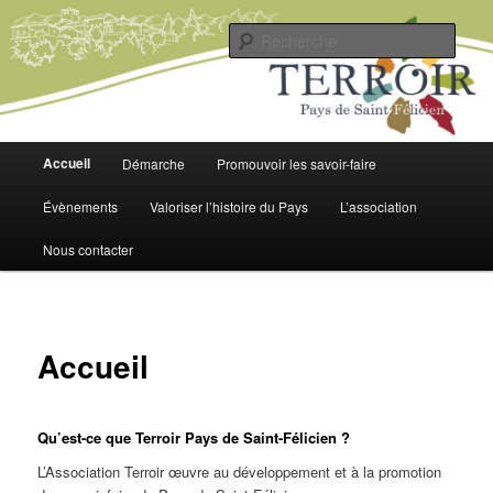
Aller
Pour un territoire agroécologique, citoyen et solidaire
au
Rech
contenu
principal
Terroir Pays de Saint-Félicien
Menu
Accueil
Démarche
Promouvoir les savoir-faire
principal
Évènements
Valoriser l’histoire du Pays
L’association
Nous contacter
Accueil
Qu’est-ce que Terroir Pays de Saint-Félicien ?
L’Association Terroir œuvre au développement et à la promotion