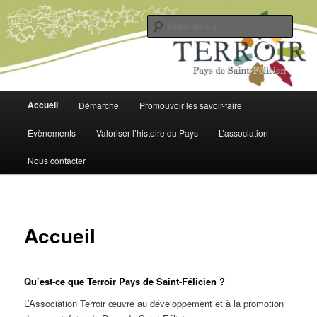
Aller
Pour un territoire agroécologique, citoyen et solidaire
au
Rech
contenu
principal
Terroir Pays de Saint-Félicien
Menu
Accueil
Démarche
Promouvoir les savoir-faire
principal
Évènements
Valoriser l’histoire du Pays
L’association
Nous contacter
Accueil
Qu’est-ce que Terroir Pays de Saint-Félicien ?
L’Association Terroir œuvre au développement et à la promotion